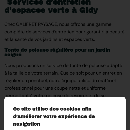
Services d’entretien
d’espaces verts à Gidy
Chez GALIFRET PAYSAGE, nous offrons une gamme
complète de services d'entretien pour garantir la beauté
et la santé de vos jardins et espaces verts.
Tonte de pelouse régulière pour un jardin
soigné
Nous proposons un service de tonte de pelouse adapté
à la taille de votre terrain. Que ce soit pour un entretien
régulier ou ponctuel, notre équipe utilise du matériel
professionnel pour une coupe nette et uniforme,
permettant à votre pelouse de respirer et de se
régénérer.
Ce site utilise des cookies afin
Abattage et élagage d'arbres pour la sécurité
d’améliorer votre expérience de
et l'esthétique
navigation
Nos experts interviennent également pour l'abattage et