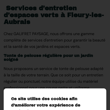
Services d’entretien
d’espaces verts à Fleury-les-
Aubrais
Chez GALIFRET PAYSAGE, nous offrons une gamme
complète de services d'entretien pour garantir la beauté
et la santé de vos jardins et espaces verts.
Tonte de pelouse régulière pour un jardin
soigné
Nous proposons un service de tonte de pelouse adapté
à la taille de votre terrain. Que ce soit pour un entretien
régulier ou ponctuel, notre équipe utilise du matériel
professionnel pour une coupe nette et uniforme,
permettant à votre pelouse de respirer et de se
Ce site utilise des cookies afin
régénérer.
d’améliorer votre expérience de
Abattage et élagage d'arbres pour la sécurité